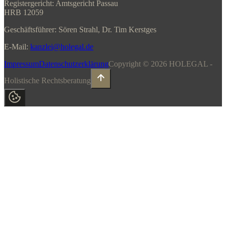
Registergericht: Amtsgericht Passau
HRB 12059
Geschäftsführer: Sören Strahl, Dr. Tim Kerstges
E-Mail:
kanzlei@holegal.de
Impressum
Datenschutzerklärung
Copyright ©
2026
HOLEGAL -
Holistische Rechtsberatung